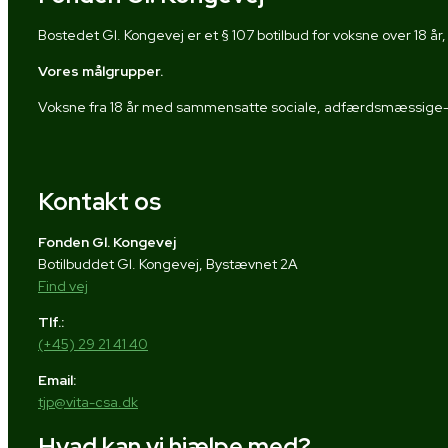
Bostedet Gl. Kongevej er et § 107 botilbud for voksne over 18 år, 
Vores målgrupper.
Voksne fra 18 år med sammensatte sociale, adfærdsmæssige- o
Kontakt os
Fonden Gl. Kongevej
Botilbuddet Gl. Kongevej, Bystævnet 2A
Find vej
Tlf.:
(+45) 29 21 41 40
Email:
tjp@vita-csa.dk
Hvad kan vi hjælpe med?