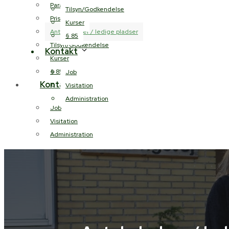
Paragraffer
Tilsyn/Godkendelse
Priser
Kurser
Antal pladser / ledige pladser
§ 85
Tilsyn/Godkendelse
Kontakt
Kurser
§ 85
Job
Kontakt
Visitation
Administration
Job
Visitation
Administration