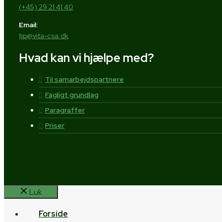
(+45) 29 21 41 40
Email:
tjp@vita-csa.dk
Hvad kan vi hjælpe med?
Til samarbejdspartnere
Fagligt grundlag
Paragraffer
Priser
Luk
Forside