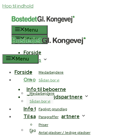
Hop til indhold
Menu
Menu
Forside
Menu
Om os
Forside
Medarbejdere
Om os
Sådan bor vi
Info til beboerne
Medarbejdere
Til samarbejdspartnere
Sådan bor vi
Info til beboerne
Fagligt grundlag
Til samarbejdspartnere
Paragraffer
Priser
Fagligt grundlag
Antal pladser / ledige pladser