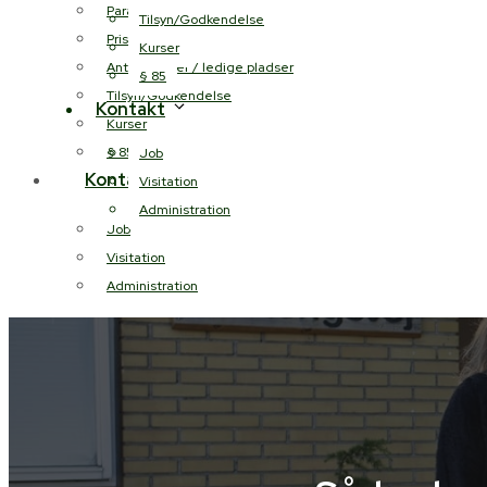
Paragraffer
Tilsyn/Godkendelse
Priser
Kurser
Antal pladser / ledige pladser
§ 85
Tilsyn/Godkendelse
Kontakt
Kurser
§ 85
Job
Kontakt
Visitation
Administration
Job
Visitation
Administration