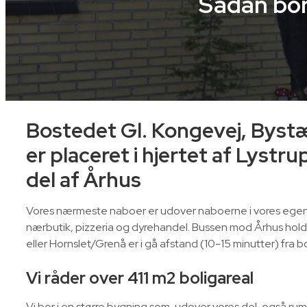
Sådan bor
Bostedet Gl. Kongevej, Byst
er placeret i hjertet af Lystru
del af Århus
Vores nærmeste naboer er udover naboerne i vores egen 
nærbutik, pizzeria og dyrehandel. Bussen mod Århus hol
eller Hornslet/Grenå er i gå afstand (10-15 minutter) fra b
Vi råder over 411 m2 boligareal
Vi bor i en større bygning som, udover vores del, også rum