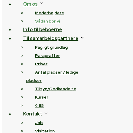
Om os
Medarbejdere
Sådan bor vi
Info til beboerne
Til samarbejdspartnere
Fagligt grundlag
Paragraffer
Priser
Antal pladser / ledige
pladser
Tilsyn/Godkendelse
Kurser
§ 85
Kontakt
Job
Visitation