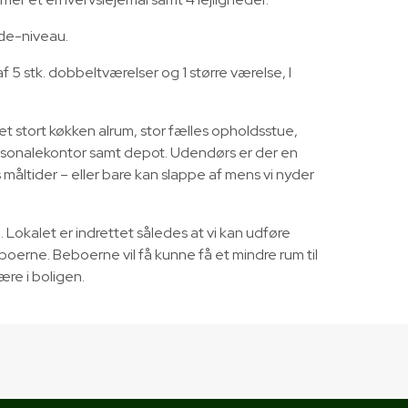
ade-niveau.
 5 stk. dobbeltværelser og 1 større værelse, I
 et stort køkken alrum, stor fælles opholdsstue,
ersonalekontor samt depot. Udendørs er der en
måltider – eller bare kan slappe af mens vi nyder
 Lokalet er indrettet således at vi kan udføre
rne. Beboerne vil få kunne få et mindre rum til
re i boligen.​