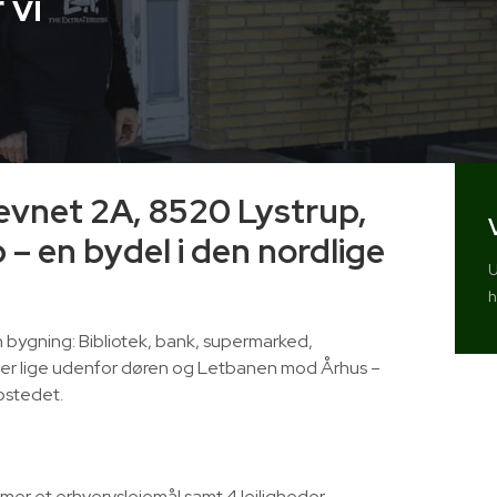
 vi
ævnet 2A, 8520 Lystrup,
p – en bydel i den nordlige
U
h
bygning: Bibliotek, bank, supermarked,
der lige udenfor døren og Letbanen mod Århus –
ostedet.​
mer et erhvervslejemål samt 4 lejligheder.