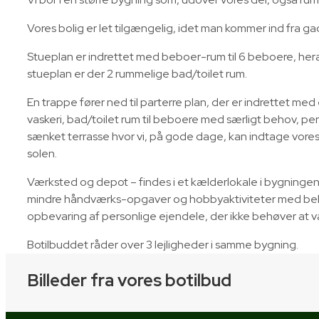
Vores bolig er let tilgængelig, idet man kommer ind fra g
Stueplan er indrettet med beboer-rum til 6 beboere, heraf
stueplan er der 2 rummelige bad/toilet rum.
En trappe fører ned til parterre plan, der er indrettet med
vaskeri, bad/toilet rum til beboere med særligt behov, p
sænket terrasse hvor vi, på gode dage, kan indtage vores 
solen.
​Værksted og depot – findes i et kælderlokale i bygningen.
mindre håndværks-opgaver og hobbyaktiviteter med beboe
opbevaring af personlige ejendele, der ikke behøver at væ
​Botilbuddet råder over 3 lejligheder i samme bygning.
Billeder fra vores botilbud