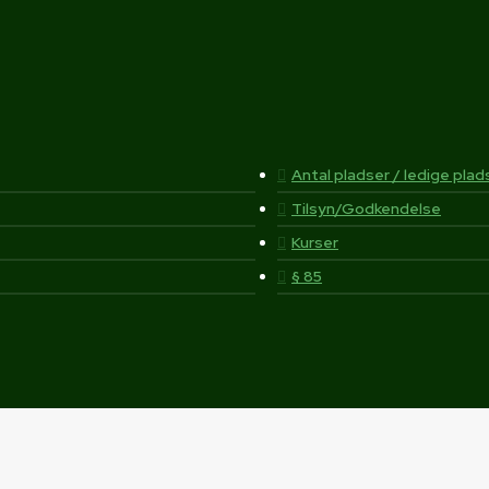
Antal pladser / ledige plad
Tilsyn/Godkendelse
Kurser
§ 85